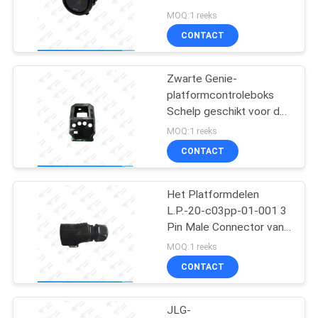
Genie Hour Meter
MOQ:1 reeks
CONTACT
20
Zwarte Genie-
Luchtliftoverdrukplaatje
platformcontroleboks
Schelp geschikt voor de
dekking van Genie-
MOQ:1 reeks
controleboks
CONTACT
Het Platformdelen
26
L.P.-20-c03pp-01-001 3
elektronische de
Pin Male Connector van
het Cnlinko Luchtwerk
MOQ:1 reeks
controleeenheid van
CONTACT
ECU
JLG-