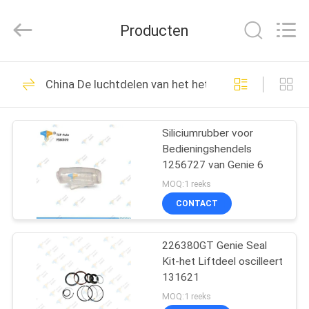
Auto
Technology
Co.,
Producten
Ltd.
All
Rights
Reserved.
HUIS
Developed
51
by
China De luchtdelen van het het Werkplatform
ECER
Luchtliftcontroles
PRODUCTEN
Siliciumrubber voor
Bedieningshendels
VIDEO'S
1256727 van Genie 6
MOQ:1 reeks
ONGEVEER
CONTACT
77
ONS
De Controledoos
226380GT Genie Seal
Kit-het Liftdeel oscilleert
FABRIEKSREIS
van de schaarlift
131621
MOQ:1 reeks