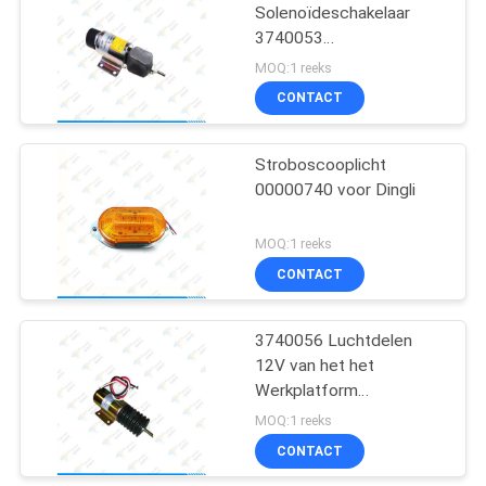
Solenoïdeschakelaar
3740053
16
Luchtmateriaaldelen
MOQ:1 reeks
Hydraulische
CONTACT
Aandrijvingsdelen
Stroboscooplicht
00000740 voor Dingli
MOQ:1 reeks
CONTACT
9
De Lader van de
3740056 Luchtdelen
12V van het het
liftbatterij
Werkplatform
Gaspedaalsolenoïde voor
MOQ:1 reeks
JLG-Liften
CONTACT