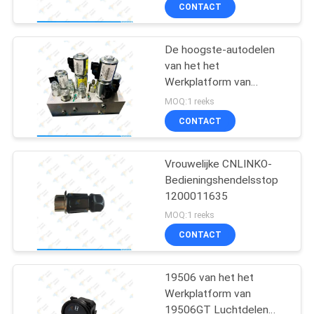
KWALITEITSCONTROLE
CONTACT
CONTACTEER
De hoogste-autodelen
53
van het het
ONS
Werkplatform van
Het
Liftkleppen Lucht
MOQ:1 reeks
Controlemechanisme
VERZOEK
CONTACT
OM
van de
EEN
Vrouwelijke CNLINKO-
asbedieningshendel
Bedieningshendelsstop
CITAAT
1200011635
15
MOQ:1 reeks
SITEMAP
Gelijkstroom-
CONTACT
motorcontrolemechani
PRIVACY
19506 van het het
Werkplatform van
POLICY
19506GT Luchtdelen