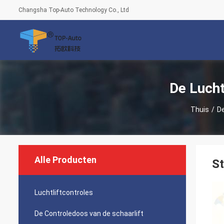
Changsha Top-Auto Technology Co., Ltd
De Luch
Thuis
/
De
Alle Producten
St
Luchtliftcontroles
De Controledoos van de schaarlift