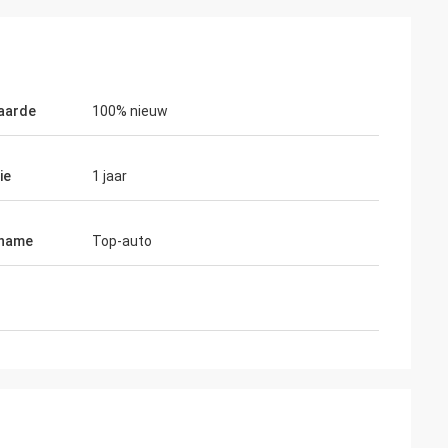
aarde
100% nieuw
ie
1 jaar
 name
Top-auto
rker
 kwaliteit is vrij
open wanneer wij