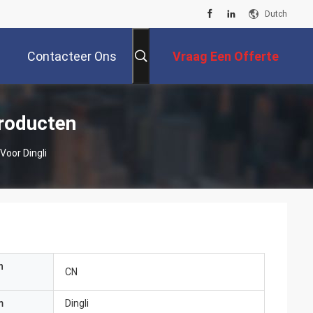
Dutch
Contacteer Ons
Vraag Een Offerte
Aan
roducten
oor Dingli
n
CN
m
Dingli