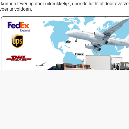
 kunnen levering door uitdrukkelijk, door de lucht of door overz
voer te voldoen.
fessionele Lucht de Machinesdelen hier One-stop Aangepaste
keringen:
De luchtdelen van het het Werkplatform
7003751