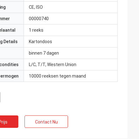
ing
CE, ISO
mmer
00000740
elaantal
1 reeks
g Details
Kartondoos
binnen 7 dagen
condities
L/C, T/T, Western Union
 vermogen
10000 reeksen tegen maand
rijs
Contact Nu