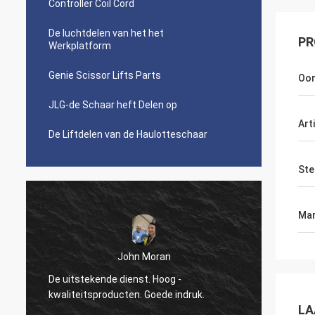
Controller Coil Cord
De luchtdelen van het het
PR
Werkplatform
Genie Scissor Lifts Parts
Oor
JLG-de Schaar heft Delen op
Art
De Liftdelen van de Haulotteschaar
Ste
Mar
John Moran
De uitstekende dienst. Hoog -
opnieu
kwaliteitsproducten. Goede indruk.
al uw h
LA