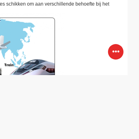
ees schikken om aan verschillende behoefte bij het
 dienst van now.OEM en ODM van het Werkplatforms.
 de luchtdelen van het het Werkplatform