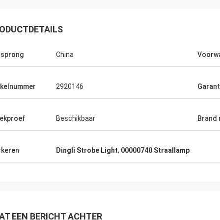
ODUCTDETAILS
sprong
China
Voorw
ikelnummer
2920146
Garant
ekproef
Beschikbaar
Brand
keren
Dingli Strobe Light
,
00000740 Straallamp
Richard Ba
Ahmed Saeed
De perfecte producten, de
w tot opdracht geven. Dank u voor
goed. Het opnieuw zal k
ulp.
het nodig hebben. Koel…
AT EEN BERICHT ACHTER