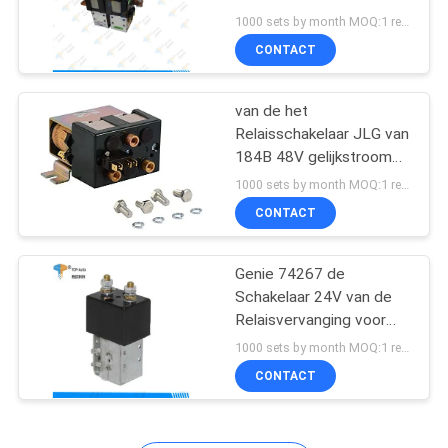
Omgekeerde
1000 sets by month MOQ:1 reeks
CONTACT
20
van de het
Luchtliftoverdrukplaatje
Relaisschakelaar JLG van
184B 48V gelijkstroom
Co 3740135
1000 sets by month MOQ:1 reeks
CONTACT
Genie 74267 de
26
Schakelaar 24V van de
elektronische de
Relaisvervanging voor
Genie 74267GT 74267
1000 sets by month MOQ:1 reeks
controleeenheid van
CONTACT
ECU