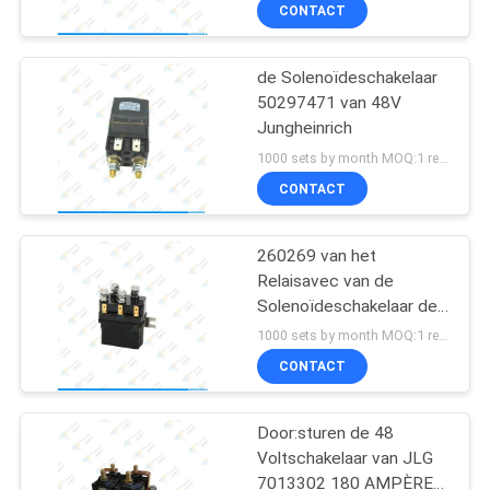
KWALITEITSCONTROLE
CONTACT
CONTACTEER
de Solenoïdeschakelaar
53
50297471 van 48V
ONS
Jungheinrich
Het
1000 sets by month MOQ:1 reeks
Controlemechanisme
VERZOEK
CONTACT
OM
van de
EEN
260269 van het
asbedieningshendel
Relaisavec van de
CITAAT
Solenoïdeschakelaar de
15
Diodenweerstanden
1000 sets by month MOQ:1 reeks
SITEMAP
Gelijkstroom-
CONTACT
motorcontrolemechani
PRIVACY
Door:sturen de 48
Voltschakelaar van JLG
POLICY
7013302 180 AMPÈRE