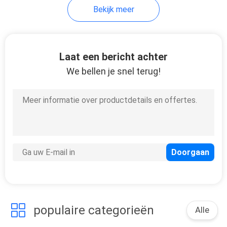
Bekijk meer
16
Hydraulische
Laat een bericht achter
Aandrijvingsdelen
We bellen je snel terug!
9
De Lader van de
liftbatterij
populaire categorieën
Alle