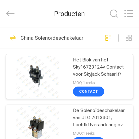
Auto
Technology
Co.,
Producten
Ltd.
All
Rights
Reserved.
HUIS
Developed
51
by
China Solenoïdeschakelaar
ECER
Luchtliftcontroles
PRODUCTEN
Het Blok van het
Sky16723124v Contact
VIDEO'S
voor Skyjack Schaarlift
MOQ:1 reeks
ONGEVEER
CONTACT
77
ONS
De Controledoos
De Solenoïdeschakelaar
van JLG 7013301,
FABRIEKSREIS
van de schaarlift
Luchtliftverandering over
Schakelaar
MOQ:1 reeks