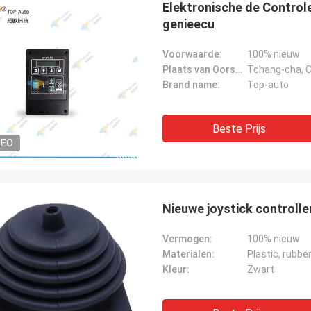
Elektronische de Contro
genieecu
Voorwaarde:
100% nieuw
Plaats van Oorsprong:
Tchang-cha, C
Brand name:
Top-auto
Beste Prijs
DEO
Nieuwe joystick controll
Vermogen:
100% nieuw
Richard Ba
Ahmed Saeed
Materialen:
Plastic, rubber
De perfecte producten, de
Kleur:
Zwart
w tot opdracht geven. Dank u voor
goed. Het opnieuw zal k
ulp.
het nodig hebben. Koel…