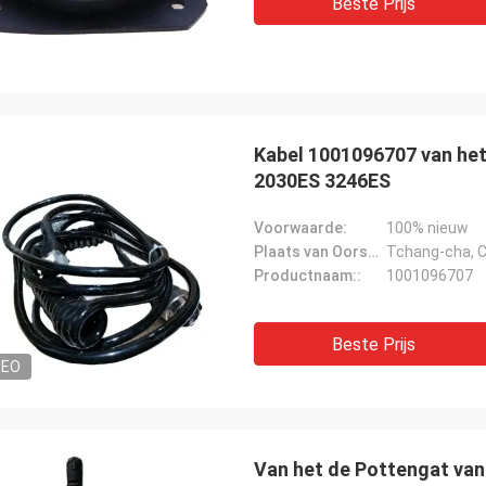
Beste Prijs
Kabel 1001096707 van het
2030ES 3246ES
Voorwaarde:
100% nieuw
Plaats van Oorsprong::
Tchang-cha, C
Productnaam::
1001096707
Beste Prijs
DEO
Van het de Pottengat van