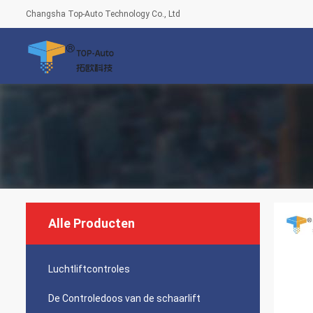
Changsha Top-Auto Technology Co., Ltd
Alle Producten
Luchtliftcontroles
De Controledoos van de schaarlift