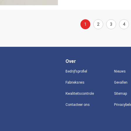
1
2
3
4
Over
Bedrijfsprofiel
Nieuws
Fabrieksreis
Gevallen
Kwaliteitscontrole
Sitemap
Contacteer ons
Privacybel