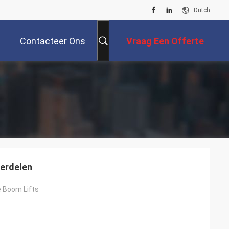
Dutch
Contacteer Ons
Vraag Een Offerte
Aan
derdelen
e Boom Lifts