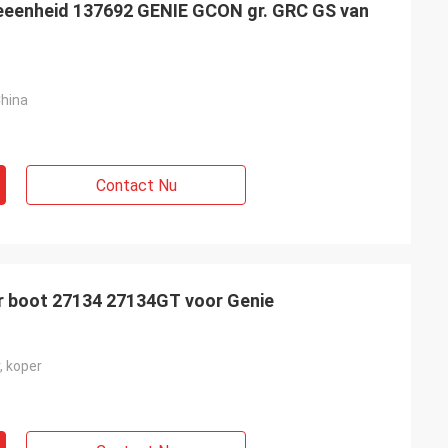
leeenheid 137692 GENIE GCON gr. GRC GS van
hina
Contact Nu
er boot 27134 27134GT voor Genie
rker
, koper
 kwaliteit is vrij
open wanneer wij