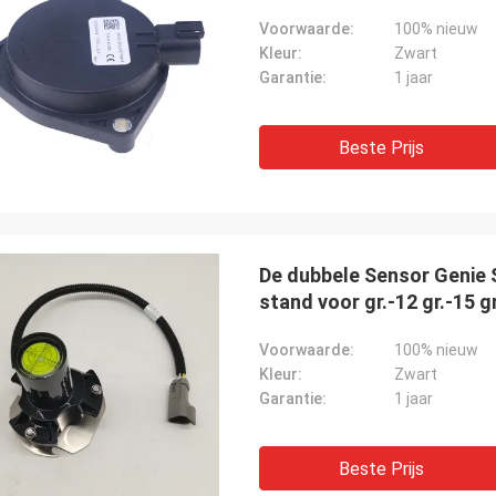
Voorwaarde:
100% nieuw
Kleur:
Zwart
Garantie:
1 jaar
Beste Prijs
De dubbele Sensor Genie 
stand voor gr.-12 gr.-15 
Voorwaarde:
100% nieuw
Kleur:
Zwart
Garantie:
1 jaar
Beste Prijs