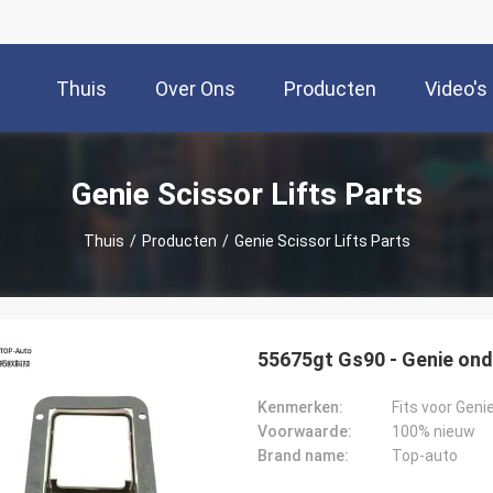
Thuis
Over Ons
Producten
Video's
Genie Scissor Lifts Parts
Thuis
/
Producten
/
Genie Scissor Lifts Parts
55675gt Gs90 - Genie on
Kenmerken:
Fits voor Geni
Voorwaarde:
100% nieuw
Brand name:
Top-auto