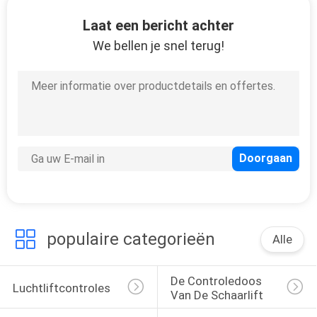
KWALITEITSCONTROLE
Laat een bericht achter
We bellen je snel terug!
CONTACTEER
ONS
VERZOEK
OM
EEN
CITAAT
SITEMAP
populaire categorieën
Alle
PRIVACY
De Controledoos 
Luchtliftcontroles
Van De Schaarlift
POLICY