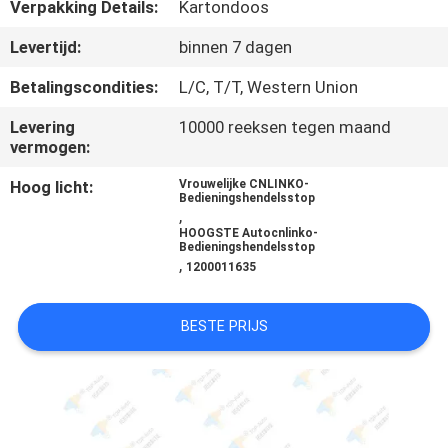
KWALITEITSCONTROLE
Verpakking Details:
Kartondoos
Levertijd:
binnen 7 dagen
CONTACTEER
Betalingscondities:
L/C, T/T, Western Union
ONS
Levering
10000 reeksen tegen maand
vermogen:
VERZOEK
Hoog licht:
Vrouwelijke CNLINKO-
OM
Bedieningshendelsstop
,
EEN
HOOGSTE Autocnlinko-
Bedieningshendelsstop
,
CITAAT
1200011635
BESTE PRIJS
SITEMAP
PRIVACY
POLICY