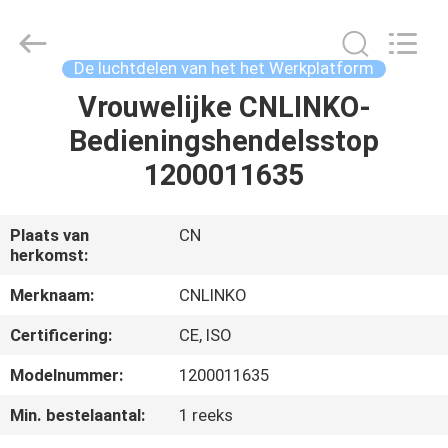
Co.,
Ltd.
All
Rights
Reserved.
De luchtdelen van het het Werkplatform
Developed
by
ECER
Vrouwelijke CNLINKO-
HUIS
Bedieningshendelsstop
PRODUCTEN
1200011635
VIDEO'S
Plaats van
CN
herkomst:
ONGEVEER
Merknaam:
CNLINKO
ONS
Certificering:
CE, ISO
Modelnummer:
1200011635
FABRIEKSREIS
Min. bestelaantal:
1 reeks