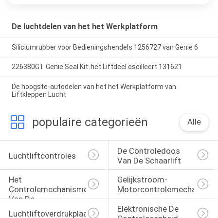
De luchtdelen van het het Werkplatform
Siliciumrubber voor Bedieningshendels 1256727 van Genie 6
226380GT Genie Seal Kit-het Liftdeel oscilleert 131621
De hoogste-autodelen van het het Werkplatform van
Liftkleppen Lucht
populaire categorieën
Alle
De Controledoos 
Luchtliftcontroles
Van De Schaarlift
Het 
Gelijkstroom-
Controlemechanisme 
Motorcontrolemechanism
Van De 
Elektronische De 
Asbedieningshendel
Luchtliftoverdrukplaatje