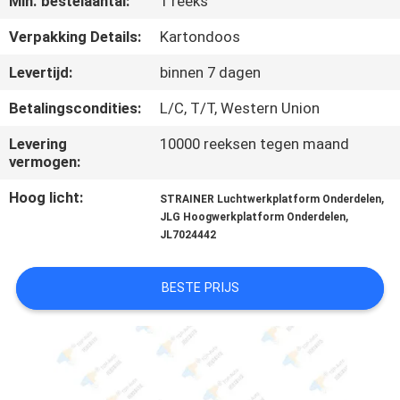
Min. bestelaantal:
1 reeks
KWALITEITSCONTROLE
Verpakking Details:
Kartondoos
CONTACTEER
Levertijd:
binnen 7 dagen
ONS
Betalingscondities:
L/C, T/T, Western Union
Levering
10000 reeksen tegen maand
VERZOEK
vermogen:
OM
Hoog licht:
,
STRAINER Luchtwerkplatform Onderdelen
EEN
,
JLG Hoogwerkplatform Onderdelen
JL7024442
CITAAT
BESTE PRIJS
SITEMAP
PRIVACY
POLICY