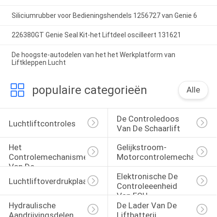
Siliciumrubber voor Bedieningshendels 1256727 van Genie 6
226380GT Genie Seal Kit-het Liftdeel oscilleert 131621
De hoogste-autodelen van het het Werkplatform van
Liftkleppen Lucht
populaire categorieën
Alle
De Controledoos 
Luchtliftcontroles
Van De Schaarlift
Het 
Gelijkstroom-
Controlemechanisme 
Motorcontrolemechanism
Van De 
Elektronische De 
Asbedieningshendel
Luchtliftoverdrukplaatje
Controleeenheid 
Van ECU
Hydraulische 
De Lader Van De 
Aandrijvingsdelen
Liftbatterij