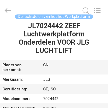
Auto
Technology
Co.,
Ltd.
All
De luchtdelen van het het Werkplatform
Rights
Reserved.
JL7024442 ZEEF
HUIS
Developed
by
ECER
Luchtwerkplatform
PRODUCTEN
Onderdelen VOOR JLG
LUCHTLIFT
VIDEO'S
Plaats van
CN
herkomst:
ONGEVEER
ONS
Merknaam:
JLG
Certificering:
CE, ISO
FABRIEKSREIS
Modelnummer:
7024442