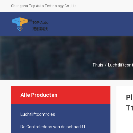
Changsha Top-Auto Technology Co., Ltd
Thuis
/
Luchtliftcon
Alle Producten
Pl
T
Luchtliftcontroles
De Controledoos van de schaarlift