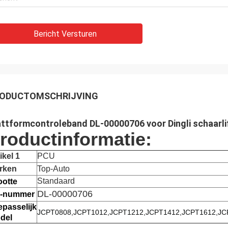
Bericht Versturen
ODUCTOMSCHRIJVING
attformcontroleband DL-00000706 voor Dingli schaar
roductinformatie:
ikel 1
PCU
rken
Top-Auto
Standaard
ootte
DL-00000706
-nummer
epasselijk
JCPT0808,JCPT1012,JCPT1212,JCPT1412,JCPT1612,J
del