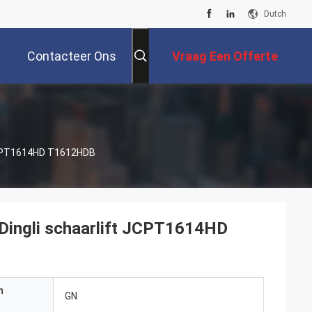
Dutch
Contacteer Ons
Vraag Een Offerte
Aan
 JCPT1614HD T1612HDB
Dingli schaarlift JCPT1614HD
n
GN