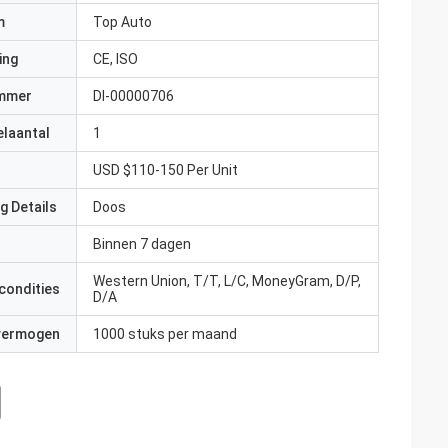
m
Top Auto
ing
CE, ISO
mmer
Dl-00000706
elaantal
1
USD $110-150 Per Unit
g Details
Doos
Binnen 7 dagen
Western Union, T/T, L/C, MoneyGram, D/P,
condities
D/A
 vermogen
1000 stuks per maand