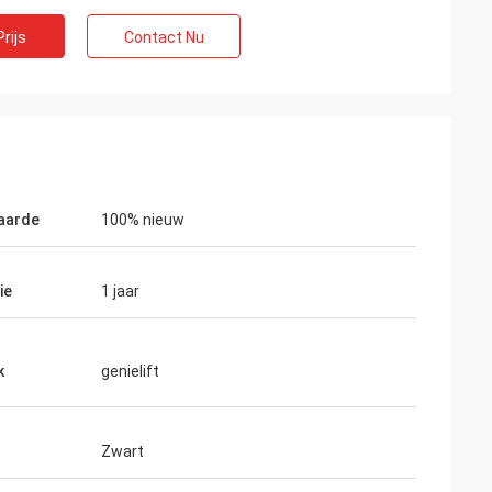
rijs
Contact Nu
aarde
100% nieuw
ie
1 jaar
k
genielift
rker
 kwaliteit is vrij
open wanneer wij
Zwart