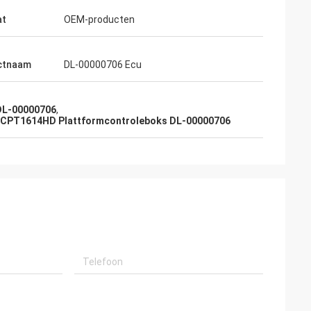
at
OEM-producten
ctnaam
DL-00000706 Ecu
DL-00000706
,
CPT1614HD Plattformcontroleboks DL-00000706