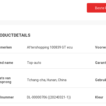
Beste P
ODUCTDETAILS
nmerken
Aftershopping 100839 GT ecu
Voorw
nd name
Top-auto
Garant
ats van
Tchang-cha, Hunan, China
Gebrui
sprong
Richard Ba
Ahmed Saeed
De perfecte producten, de
w tot opdracht geven. Dank u voor
goed. Het opnieuw zal k
elnummer
DL-00000706 ((20240321-1))
Kleur
ulp.
het nodig hebben. Koel…