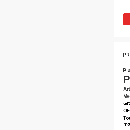
PR
Pl
P
Art
Me
Gr
OE
To
mo