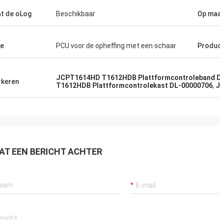
nt de oLog
Beschikbaar
Op ma
e
PCU voor de opheffing met een schaar
Produ
JCPT1614HD T1612HDB Plattformcontroleband 
keren
T1612HDB Plattformcontrolekast DL-00000706
,
J
AT EEN BERICHT ACHTER