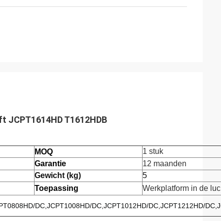
lift JCPT1614HD T1612HDB
1 stuk
MOQ
Garantie
12 maanden
Gewicht (kg)
5
Toepassing
Werkplatform in de luc
CPT0808HD/DC,JCPT1008HD/DC,JCPT1012HD/DC,JCPT1212HD/DC,