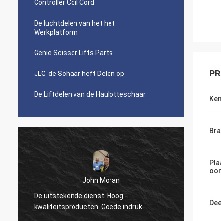
Controller Coil Cord
De luchtdelen van het het
Werkplatform
Genie Scissor Lifts Parts
PR
JLG-de Schaar heft Delen op
De Liftdelen van de Haulotteschaar
Ke
Bra
Pla
oor
John Moran
De uitstekende dienst. Hoog -
opnieu
De
kwaliteitsproducten. Goede indruk.
al uw h