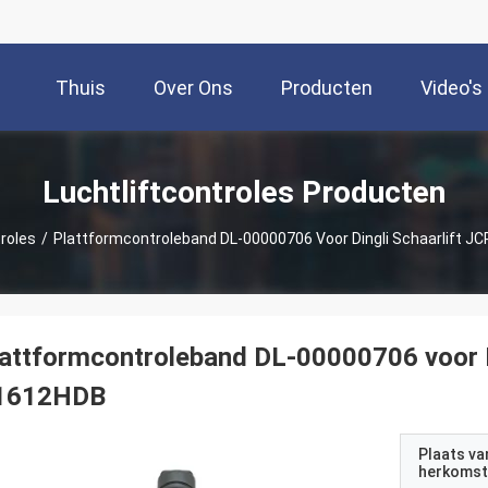
Thuis
Over Ons
Producten
Video's
Luchtliftcontroles Producten
troles
/
Plattformcontroleband DL-00000706 Voor Dingli Schaarlift
attformcontroleband DL-00000706 voor 
1612HDB
Plaats va
herkomst