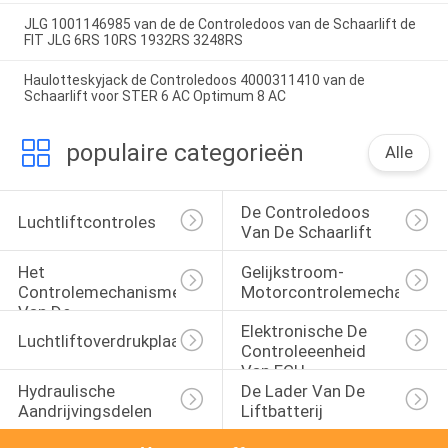
JLG 1001146985 van de de Controledoos van de Schaarlift de
FIT JLG 6RS 10RS 1932RS 3248RS
Haulotteskyjack de Controledoos 4000311410 van de
Schaarlift voor STER 6 AC Optimum 8 AC
populaire categorieën
Alle
De Controledoos 
Luchtliftcontroles
Van De Schaarlift
Het 
Gelijkstroom-
Controlemechanisme 
Motorcontrolemechanism
Van De 
Elektronische De 
Asbedieningshendel
Luchtliftoverdrukplaatje
Controleeenheid 
Van ECU
Hydraulische 
De Lader Van De 
Aandrijvingsdelen
Liftbatterij