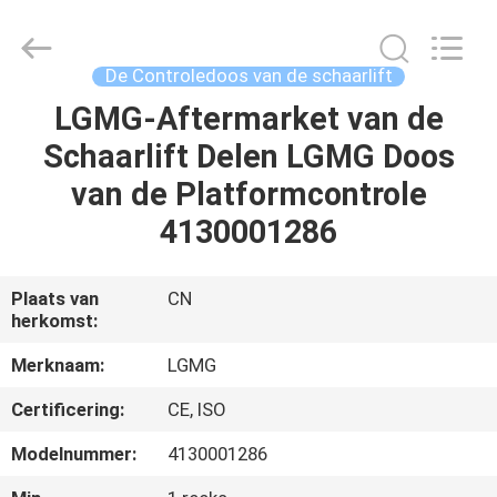
Co.,
Ltd.
All
Rights
Reserved.
De Controledoos van de schaarlift
Developed
by
ECER
LGMG-Aftermarket van de
HUIS
Schaarlift Delen LGMG Doos
PRODUCTEN
van de Platformcontrole
4130001286
VIDEO'S
Plaats van
CN
herkomst:
ONGEVEER
ONS
Merknaam:
LGMG
Certificering:
CE, ISO
FABRIEKSREIS
Modelnummer:
4130001286