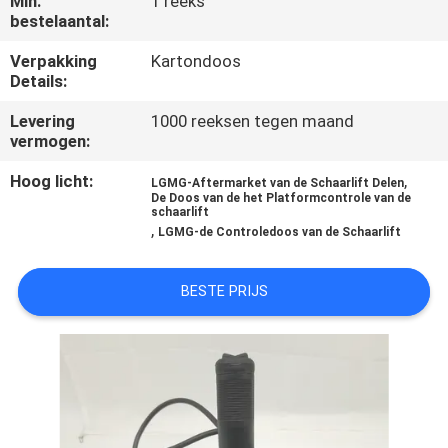
Min.
1 reeks
KWALITEITSCONTROLE
bestelaantal:
Verpakking
Kartondoos
CONTACTEER
Details:
ONS
Levering
1000 reeksen tegen maand
vermogen:
VERZOEK
Hoog licht:
,
LGMG-Aftermarket van de Schaarlift Delen
OM
De Doos van de het Platformcontrole van de
schaarlift
,
EEN
LGMG-de Controledoos van de Schaarlift
CITAAT
BESTE PRIJS
SITEMAP
PRIVACY
POLICY