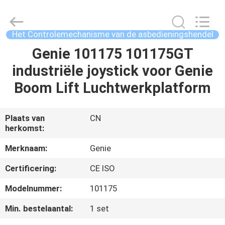
Auto
Technology
Co.,
Ltd.
All
Het Controlemechanisme van de asbedieningshendel
Rights
Reserved.
Genie 101175 101175GT
HUIS
Developed
by
ECER
industriële joystick voor Genie
PRODUCTEN
Boom Lift Luchtwerkplatform
VIDEO'S
Plaats van
CN
herkomst:
ONGEVEER
Merknaam:
Genie
ONS
Certificering:
CE ISO
Modelnummer:
101175
FABRIEKSREIS
Min. bestelaantal:
1 set