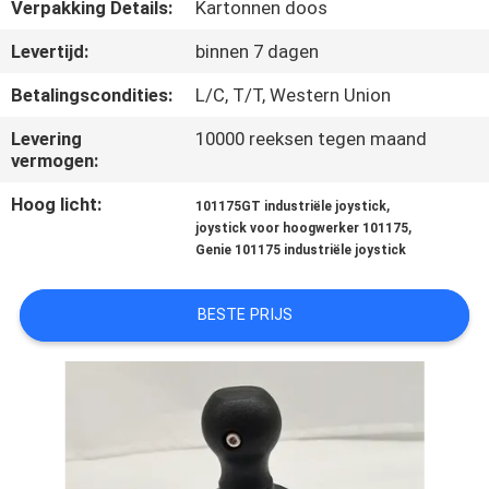
KWALITEITSCONTROLE
Verpakking Details:
Kartonnen doos
Levertijd:
binnen 7 dagen
CONTACTEER
Betalingscondities:
L/C, T/T, Western Union
ONS
Levering
10000 reeksen tegen maand
vermogen:
VERZOEK
Hoog licht:
,
101175GT industriële joystick
OM
,
joystick voor hoogwerker 101175
Genie 101175 industriële joystick
EEN
CITAAT
BESTE PRIJS
SITEMAP
PRIVACY
POLICY