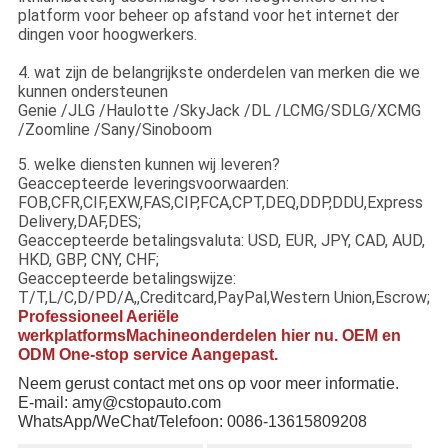
platform voor beheer op afstand voor het internet der
dingen voor hoogwerkers.
4. wat zijn de belangrijkste onderdelen van merken die we
kunnen ondersteunen
Genie /JLG /Haulotte /SkyJack /DL /LCMG/SDLG/XCMG
/Zoomline /Sany/Sinoboom
5. welke diensten kunnen wij leveren?
Geaccepteerde leveringsvoorwaarden:
FOB,CFR,CIF,EXW,FAS,CIP,FCA,CPT,DEQ,DDP,DDU,Express
Delivery,DAF,DES;
Geaccepteerde betalingsvaluta: USD, EUR, JPY, CAD, AUD,
HKD, GBP, CNY, CHF;
Geaccepteerde betalingswijze:
T/T,L/C,D/PD/A,,Creditcard,PayPal,Western Union,Escrow;
Professioneel A
eriële
werkplatforms
Machineonderdelen hier nu. OEM en
ODM One-stop service Aangepast.
Neem gerust contact met ons op voor meer informatie.
E-mail: amy@cstopauto.com
WhatsApp/WeChat/Telefoon: 0086-13615809208