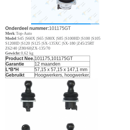
Onderdeel nummer:
101175GT
Merk
:
Top-Auto
Model
:
S45 |S60X |S65 |S80X |S85 |S100HD |S100 |S105
S120HD |S120 |S125 |SX-135XC |SX-180 |Z45/25RT
Z62/40 |Z80/60|ZX-135/70
Gewicht
:
0,62 kg
Product Nee.
101175,101175GT
Garantie
12 maanden
L*B*H
57,15 x 57,15 x 147,1 mm
Gebruikt
Hoogwerkers, hoogwerker.