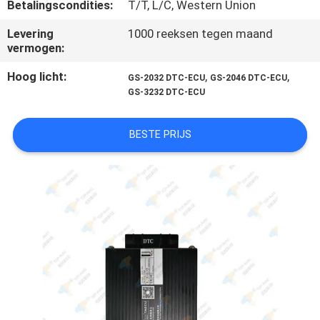
KWALITEITSCONTROLE
Betalingscondities:
T/T, L/C, Western Union
Levering
1000 reeksen tegen maand
vermogen:
CONTACTEER
ONS
Hoog licht:
,
,
GS-2032 DTC-ECU
GS-2046 DTC-ECU
GS-3232 DTC-ECU
VERZOEK
BESTE PRIJS
OM
EEN
CITAAT
SITEMAP
PRIVACY
POLICY