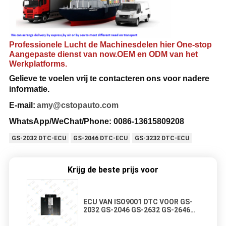
Professionele Lucht de Machinesdelen hier One-stop
Aangepaste dienst van now.OEM en ODM van het
Werkplatforms.
Gelieve te voelen vrij te contacteren
ons voor nadere
informatie
.
E-mail:
amy@cstopauto.com
WhatsApp/WeChat/Phone: 0086-
13615809208
GS-2032 DTC-ECU
GS-2046 DTC-ECU
GS-3232 DTC-ECU
Krijg de beste prijs voor
ECU VAN ISO9001 DTC VOOR GS-
2032 GS-2046 GS-2632 GS-2646
GS-2668 GS-3232