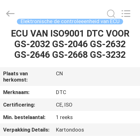
Top-
Auto
Technology
Co.,
Ltd.
Elektronische de controleeenheid van ECU
All
Rights
Reserved.
ECU VAN ISO9001 DTC VOOR
HUIS
Developed
by
GS-2032 GS-2046 GS-2632
ECER
PRODUCTEN
GS-2646 GS-2668 GS-3232
VIDEO'S
Plaats van
CN
herkomst:
ONGEVEER
Merknaam:
DTC
ONS
Certificering:
CE, ISO
Min. bestelaantal:
1 reeks
FABRIEKSREIS
Verpakking Details:
Kartondoos