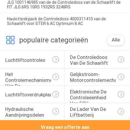
JLG 1001146985 van de de Controledoos van de Schaarlift de
FIT JLG 6RS 10RS 1932RS 3248RS
Haulotteskyjack de Controledoos 4000311410 van de
Schaarlift voor STER 6 AC Optimum 8 AC
populaire categorieën
Alle
De Controledoos 
Luchtliftcontroles
Van De Schaarlift
Het 
Gelijkstroom-
Controlemechanisme 
Motorcontrolemechanism
Van De 
Elektronische De 
Asbedieningshendel
Luchtliftoverdrukplaatje
Controleeenheid 
Van ECU
Hydraulische 
De Lader Van De 
Aandrijvingsdelen
Liftbatterij
Vraag een offerte aan