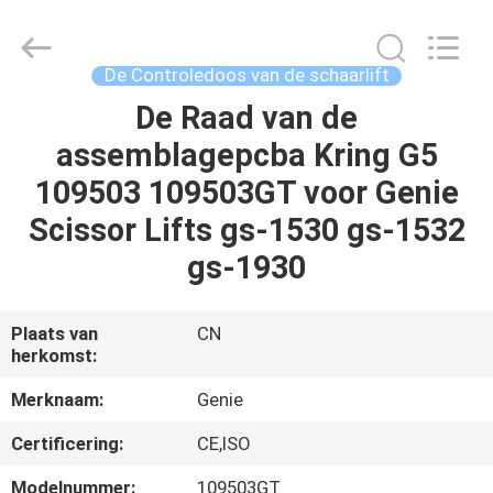
Changsha
Top-
Auto
Technology
Co.,
De Controledoos van de schaarlift
Ltd.
All
Rights
De Raad van de
HUIS
Reserved.
Developed
assemblagepcba Kring G5
by
ECER
PRODUCTEN
109503 109503GT voor Genie
Scissor Lifts gs-1530 gs-1532
VIDEO'S
gs-1930
ONGEVEER
Plaats van
CN
herkomst:
ONS
Merknaam:
Genie
FABRIEKSREIS
Certificering:
CE,ISO
Modelnummer:
109503GT