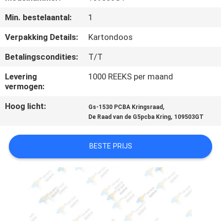
KWALITEITSCONTROLE
Min. bestelaantal:
1
CONTACTEER
Verpakking Details:
Kartondoos
ONS
Betalingscondities:
T/T
Levering
1000 REEKS per maand
VERZOEK
vermogen:
OM
Hoog licht:
,
Gs-1530 PCBA Kringsraad
EEN
,
De Raad van de G5pcba Kring
109503GT
CITAAT
BESTE PRIJS
SITEMAP
PRIVACY
POLICY