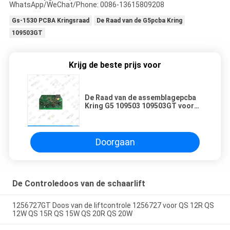
WhatsApp/WeChat/Phone: 0086-13615809208
Gs-1530 PCBA Kringsraad
De Raad van de G5pcba Kring
109503GT
Krijg de beste prijs voor
De Raad van de assemblagepcba
Kring G5 109503 109503GT voor
Genie Scissor Lifts gs-1530 gs-
1532 gs-1930
Doorgaan
De Controledoos van de schaarlift
1256727GT Doos van de liftcontrole 1256727 voor QS 12R QS
12W QS 15R QS 15W QS 20R QS 20W